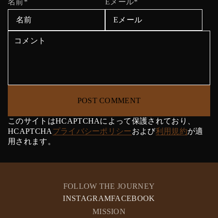
ウ
名前*
Eメール*
で
開
き
ま
す
。
POST COMMENT
このサイトはHCAPTCHAによって保護されており、
HCAPTCHA
プライバシーポリシー
および
利用規約
が適
用されます。
FOLLOW THE JOURNEY
INSTAGRAM
FACEBOOK
MISSION