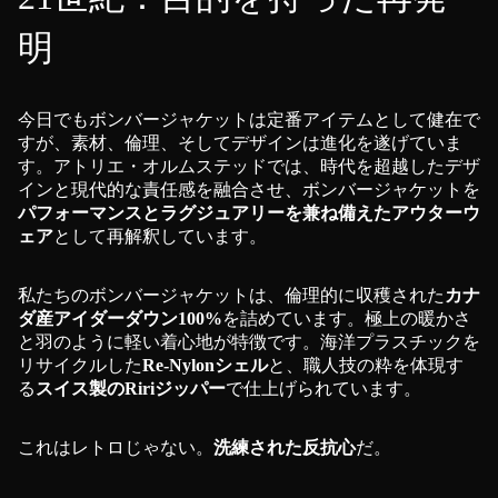
明
今日でもボンバージャケットは定番アイテムとして健在で
すが、素材、倫理、そしてデザインは進化を遂げていま
す。アトリエ・オルムステッドでは、時代を超越したデザ
インと現代的な責任感を融合させ、ボンバージャケットを
パフォーマンスとラグジュアリーを兼ね備えたアウターウ
ェア
として再解釈しています。
私たちのボンバージャケットは、倫理的に収穫された
カナ
ダ産アイダーダウン100%
を詰めています。極上の暖かさ
と羽のように軽い着心地が特徴です。海洋プラスチックを
リサイクルした
Re-Nylonシェル
と、職人技の粋を体現す
る
スイス製のRiriジッパー
で仕上げられています。
これはレトロじゃない。
洗練された反抗心
だ。