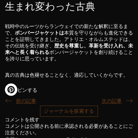
生まれ変わった古典
戦時中のルーツからランウェイでの新たな解釈に至るま
で、
ボンバージャケットは
本質を守りながらも進化できる
ことを証明してきました。アトリエ・オルムステッドは、
その伝統を受け継ぎ、
歴史を尊重し、革新を受け入れ、未
来へと長く着られる
ボンバージャケットを創り続けること
を誇りに思っています。
真の古典は色褪せることなく、適応していくからです。
ピンする
新
し
前の記事
次の記事
い
ジャーナルを探索する
ウ
ィ
コメントを残す
ン
コメントは公開される前に承認される必要があることにご
ド
注意ください。