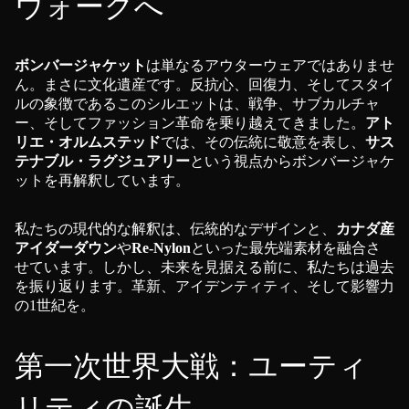
ウォークへ
ボンバージャケット
は単なるアウターウェアではありませ
ん。まさに文化遺産です。反抗心、回復力、そしてスタイ
ルの象徴であるこのシルエットは、戦争、サブカルチャ
ー、そしてファッション革命を乗り越えてきました。
アト
リエ・オルムステッド
では、その伝統に敬意を表し、
サス
テナブル・ラグジュアリー
という視点からボンバージャケ
ットを再解釈しています。
私たちの現代的な解釈は、伝統的なデザインと、
カナダ産
アイダーダウン
や
Re-Nylon
といった最先端素材を融合さ
せています。しかし、未来を見据える前に、私たちは過去
を振り返ります。革新、アイデンティティ、そして影響力
の1世紀を。
第一次世界大戦：ユーティ
リティの誕生