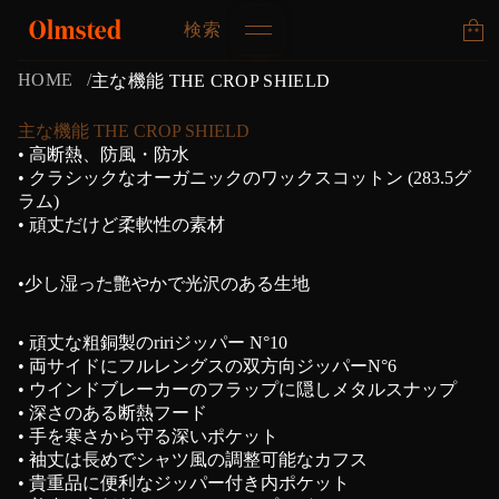
検索
HOME
主な機能 THE CROP SHIELD
主な機能 THE CROP SHIELD
• 高断熱、防風・防水
• クラシックなオーガニックのワックスコットン (283.5グ
ラム)
• 頑丈だけど柔軟性の素材
•少し湿った艶やかで光沢のある生地
• 頑丈な粗銅製のririジッパー N°10
• 両サイドにフルレングスの双方向ジッパーN°6
• ウインドブレーカーのフラップに隠しメタルスナップ
• 深さのある断熱フード
• 手を寒さから守る深いポケット
• 袖丈は長めでシャツ風の調整可能なカフス
• 貴重品に便利なジッパー付き内ポケット