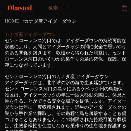
検索
HOME
カナダ産アイダーダウン
カナダ産アイダーダウン
セントローレンス河口では、アイダーダウンの持続可能な
収穫により、
人間とアイダーダックの間に安全で思いやり
のある関係を築きます。
収穫から得られた利益は、セント
ローレンス河口のいくつかの
巣作りの島の確保、保護、保
存につながっています。
セントローレンス河口のカナダ産 アイダーダウン
アイダーダックは、北半球の氷の海で生き延びています。
セント ローレンス河口の島々にあるケベック州の鳥類保
護区は、
アイダーダックの年に一度大移動の際に、休息と
巣を作ることができる安全な場所を提供します。アイダー
ダウンは年に一度収穫されます。野生のアイダーダックの
巣から手作業で採取し、その過程で
鳥を屠殺することも傷
つけることもありません。
この制限された持続可能な収穫
は、生物多様性を促進しながら巣作りの生息地を保護する